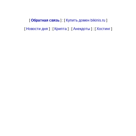
[
Обратная связь
] : [
Купить домен bikinis.ru
]
[
Новости дня
] : [
Крипта
] : [
Анекдоты
] : [
Хостинг
]